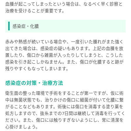
血腫が起こってしまったという場合は、なるべく早く診察と
治療を受けることが重要です。
感染症・化膿
赤みや熱感が続いている場合や、一度引いた腫れがまた強く
出てきた場合は、感染症の疑いもあります。上記の血腫を放
置したり、傷口から雑菌が入ったりしてしまうと、こうした
感染を引き起こしかねません。また、傷口が化膿すると跡が
残りやすくもなってしまいます。
感染症の対策・治療方法
衛生面の整った環境で手術をすることが第一ですが、仮に術
中は無菌状態でも、治りかけの傷口に細菌が付いて化膿に繋
がることなどもあります。術後には傷口を消毒する塗り薬を
処方しますので、抜糸までの7日間は継続して消毒を行ってく
ださい。また、傷口には触りすぎないようにし、常に清潔を
心掛けましょう。