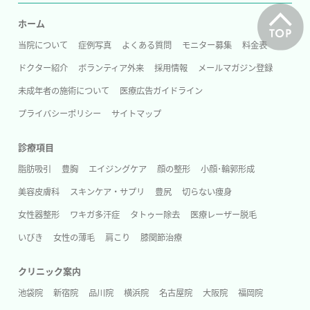
ホーム
当院について
症例写真
よくある質問
モニター募集
料金表
ドクター紹介
ボランティア外来
採用情報
メールマガジン登録
未成年者の施術について
医療広告ガイドライン
プライバシーポリシー
サイトマップ
診療項目
脂肪吸引
豊胸
エイジングケア
顔の整形
小顔･輪郭形成
美容皮膚科
スキンケア・サプリ
豊尻
切らない痩身
女性器整形
ワキガ多汗症
タトゥー除去
医療レーザー脱毛
いびき
女性の薄毛
肩こり
膝関節治療
クリニック案内
池袋院
新宿院
品川院
横浜院
名古屋院
大阪院
福岡院