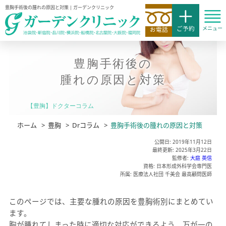
豊胸手術後の腫れの原因と対策 | ガーデンクリニック
ご予約
メニュー
お電話
豊胸手術後の
腫れの原因と対策
【豊胸】ドクターコラム
ホーム
>
豊胸
>
Drコラム
>
豊胸手術後の腫れの原因と対策
公開日: 2019年11月12日
最終更新: 2025年3月22日
監修者:
大庭 英信
資格: 日本形成外科学会専門医
所属: 医療法人社団 千美会 最高顧問医師
このページでは、主要な腫れの原因を豊胸術別にまとめてい
ます。
胸が腫れてしまった時に適切な対応ができるよう、万が一の