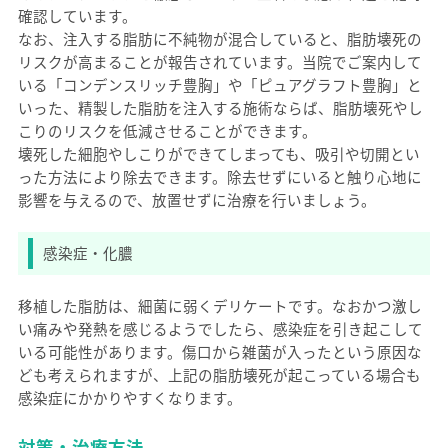
確認しています。
なお、注入する脂肪に不純物が混合していると、脂肪壊死の
リスクが高まることが報告されています。当院でご案内して
いる「コンデンスリッチ豊胸」や「ピュアグラフト豊胸」と
いった、精製した脂肪を注入する施術ならば、脂肪壊死やし
こりのリスクを低減させることができます。
壊死した細胞やしこりができてしまっても、吸引や切開とい
った方法により除去できます。除去せずにいると触り心地に
影響を与えるので、放置せずに治療を行いましょう。
感染症・化膿
移植した脂肪は、細菌に弱くデリケートです。なおかつ激し
い痛みや発熱を感じるようでしたら、感染症を引き起こして
いる可能性があります。傷口から雑菌が入ったという原因な
ども考えられますが、上記の脂肪壊死が起こっている場合も
感染症にかかりやすくなります。
対策・治療方法