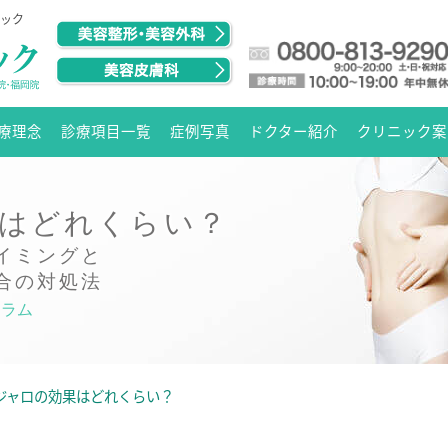
ニック
療理念
診療項目一覧
症例写真
ドクター紹介
クリニック案
はどれくらい？
イミングと
合の対処法
コラム
ジャロの効果はどれくらい？