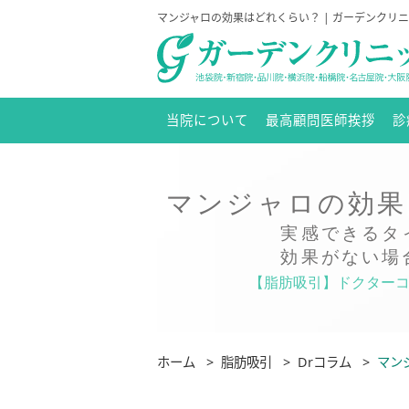
マンジャロの効果はどれくらい？ | ガーデンクリ
当院について
最高顧問医師挨拶
診
マンジャロの効果
実感できるタ
効果がない場
【脂肪吸引】ドクター
ホーム
>
脂肪吸引
>
Drコラム
>
マン