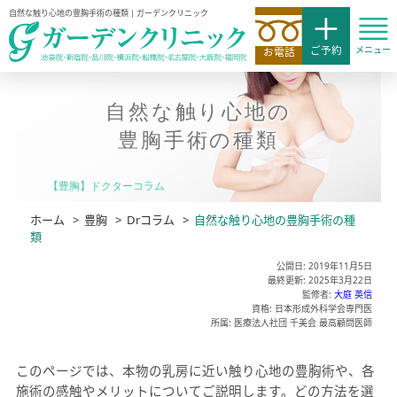
自然な触り心地の豊胸手術の種類 | ガーデンクリニック
ご予約
メニュー
お電話
自然な触り心地の
豊胸手術の種類
【豊胸】ドクターコラム
ホーム
>
豊胸
>
Drコラム
>
自然な触り心地の豊胸手術の種
類
公開日: 2019年11月5日
最終更新: 2025年3月22日
監修者:
大庭 英信
資格: 日本形成外科学会専門医
所属: 医療法人社団 千美会 最高顧問医師
このページでは、本物の乳房に近い触り心地の豊胸術や、各
施術の感触やメリットについてご説明します。どの方法を選