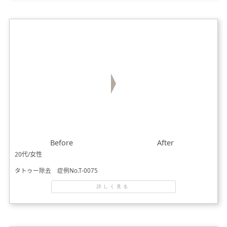
Before
After
20代/女性
タトゥー除去 症例No.T-0075
詳しく見る