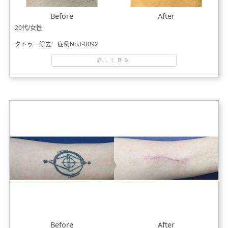
Before
After
20代/女性
タトゥー除去 症例No.T-0092
詳しく見る
Before
After