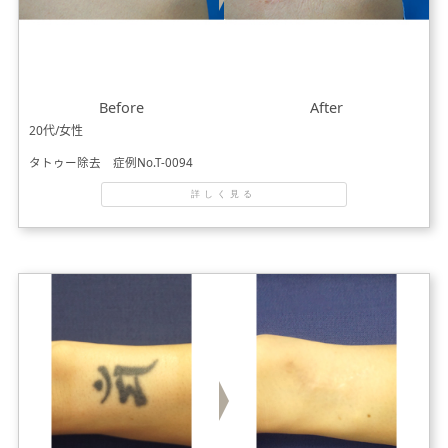
Before
After
20代/女性
タトゥー除去 症例No.T-0094
詳しく見る