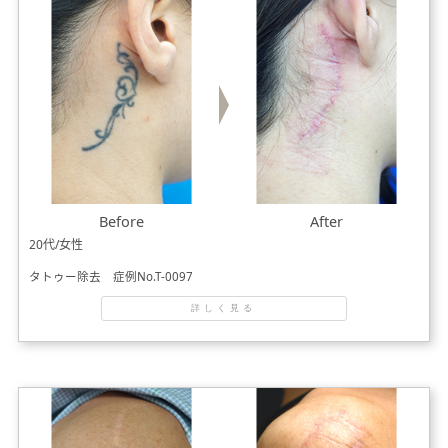
Before
After
20代/女性
タトゥー除去 症例No.T-0097
詳しく見る