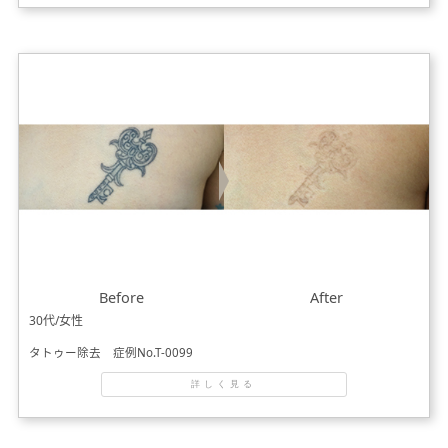
Before
After
30代/女性
タトゥー除去 症例No.T-0099
詳しく見る