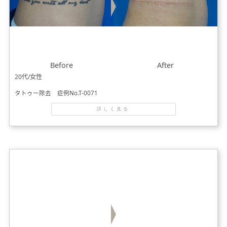
Before
After
20代/女性
タトゥー除去 症例No.T-0071
詳しく見る