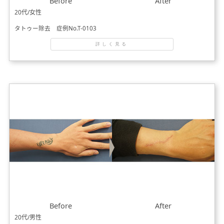
Before
After
20代/女性
タトゥー除去 症例No.T-0103
詳しく見る
Before
After
20代/男性