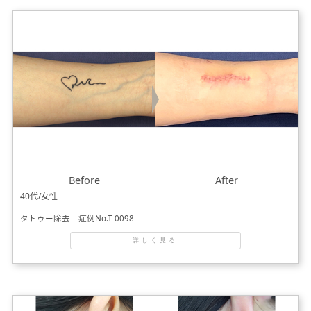
Before
After
40代/女性
タトゥー除去 症例No.T-0098
詳しく見る