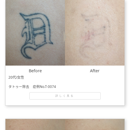
Before
After
20代/女性
タトゥー除去 症例No.T-0074
詳しく見る