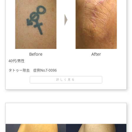
Before
After
40代/男性
タトゥー除去 症例No.T-0096
詳しく見る