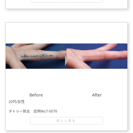
Before
After
20代/女性
タトゥー除去 症例No.T-0076
詳しく見る