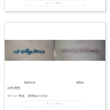
詳しく見る
Before
After
20代/男性
タトゥー除去 症例No.T-0100
詳しく見る