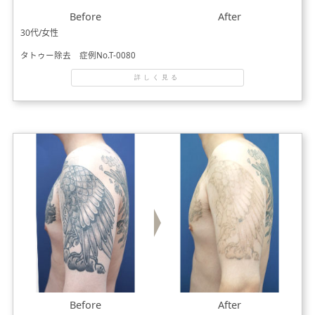
Before
After
30代/女性
タトゥー除去 症例No.T-0080
詳しく見る
Before
After