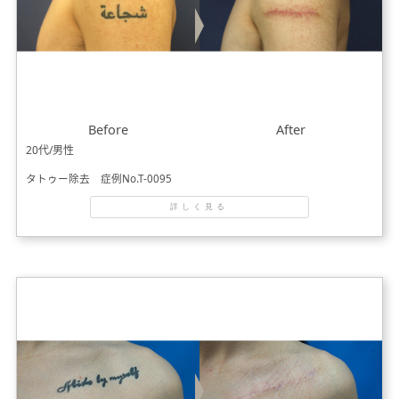
Before
After
20代/男性
タトゥー除去 症例No.T-0095
詳しく見る