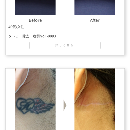
Before
After
40代/女性
タトゥー除去 症例No.T-0093
詳しく見る