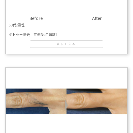
Before
After
50代/男性
タトゥー除去 症例No.T-0081
詳しく見る