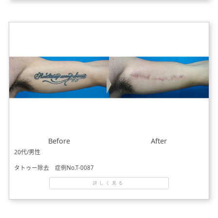
Before
After
20代/男性
タトゥー除去 症例No.T-0087
詳しく見る