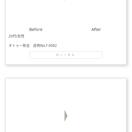
Before
After
20代/女性
タトゥー除去 症例No.T-0082
詳しく見る