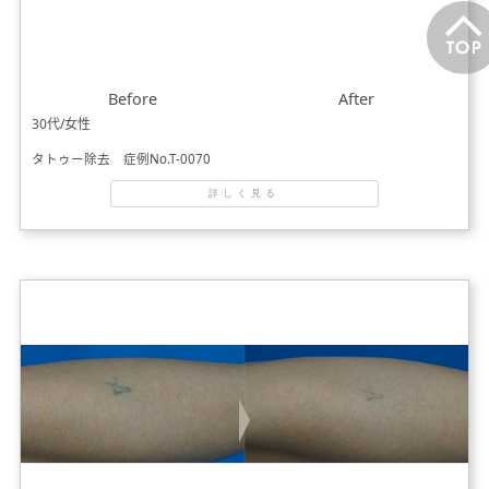
Before
After
30代/女性
タトゥー除去 症例No.T-0070
詳しく見る