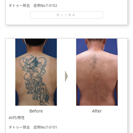
タトゥー除去 症例No.T-0102
詳しく見る
Before
After
40代/男性
タトゥー除去 症例No.T-0101