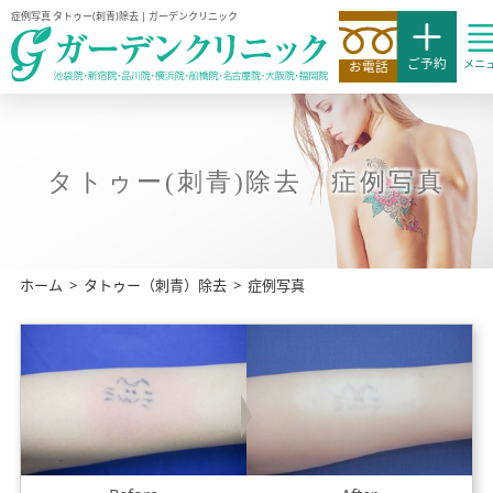
症例写真 タトゥー(刺青)除去 | ガーデンクリニック
ご予約
メニ
お電話
タトゥー(刺青)除去 症例写真
ホーム
>
タトゥー（刺青）除去
>
症例写真