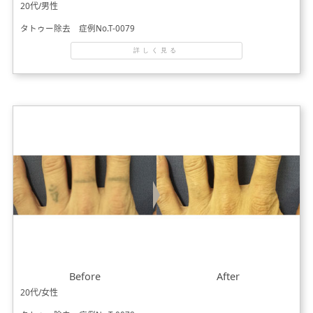
20代/男性
タトゥー除去 症例No.T-0079
詳しく見る
Before
After
20代/女性