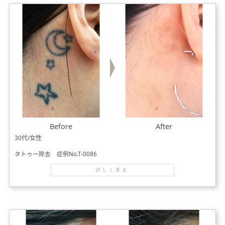
Before
After
30代/女性
タトゥー除去 症例No.T-0086
詳しく見る