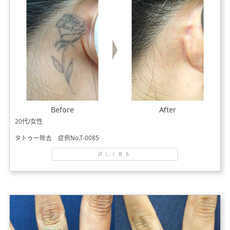
Before
After
20代/女性
タトゥー除去 症例No.T-0085
詳しく見る