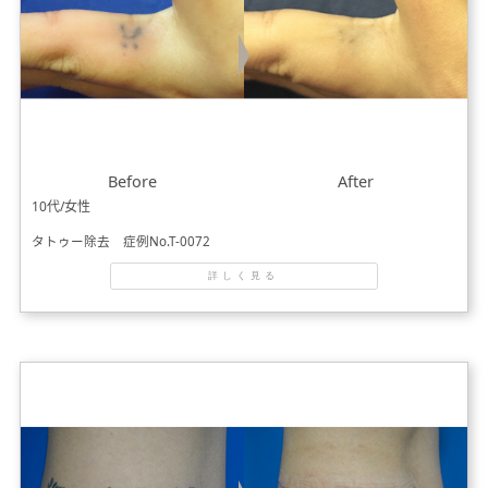
Before
After
10代/女性
タトゥー除去 症例No.T-0072
詳しく見る