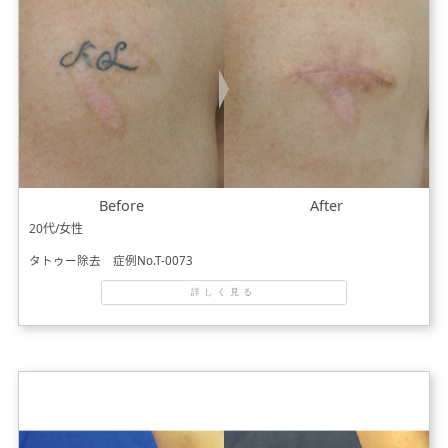
Before
After
20代/女性
タトゥー除去 症例No.T-0073
詳しく見る