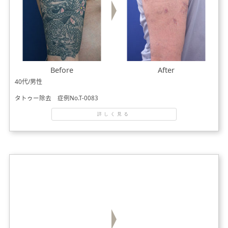
Before
After
40代/男性
タトゥー除去 症例No.T-0083
詳しく見る