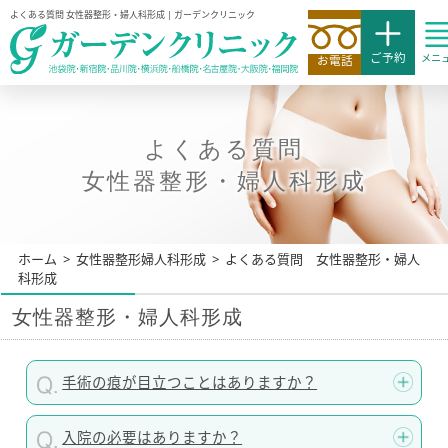
よくある質問
女性器整形・婦人科形成 | ガーデンクリニック
ご予約
メニ
お電話
よくある質問
女性器整形・婦人科形成
ホーム
>
女性器整形婦人科形成
>
よくある質問 女性器整形・婦人
科形成
女性器整形・婦人科形成
手術の痕が目立つことはありますか？
入院の必要はありますか？