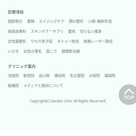
診療項目
脂肪吸引
豊胸
エイジングケア
顔の整形
小顔･輪郭形成
美容皮膚科
スキンケア・サプリ
豊尻
切らない痩身
女性器整形
ワキガ多汗症
タトゥー除去
医療レーザー脱毛
いびき
女性の薄毛
肩こり
膝関節治療
クリニック案内
池袋院
新宿院
品川院
横浜院
名古屋院
大阪院
福岡院
船橋院
メディアと取材について
Copyright(C) Garden clinic All Rights Reserved.